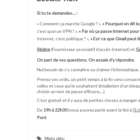
Si tu te demandes… :
« Comment ça marche Google ? »,
« Pourquoi on dit logi
c’est quoi un VPN ? »,
« Par où ça passe internet pour 
Internet, c’est politique ? »,
« Est-ce que Gmail peut li
Rézine
(Fournisseur associatif d’accès Internet) et
Gr
On part de vos questions. On essaie d’y répondre.
Nul besoin de s’y connaître ou d’aimer l’informatique,
Prenez vos ordis, un petit temps à la fin sera consacr
celles et ceux qui le souhaitent (intallation d’un b
choisir un mot de passe efficace,…)
C’est gratuit et il y aura de petites choses à manger e
De
19h à 22h30
(vous pouvez partir avant la fin) à
l’E
Pont
Mots clés: