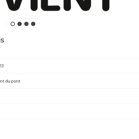
NS
23
ent du pont