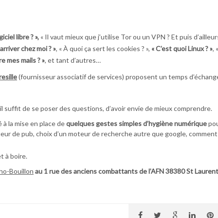
ciel libre ? »,
« Il vaut mieux que j’utilise Tor ou un VPN ? Et puis d’ailleur
arriver chez moi ? »
, « À quoi ça sert les cookies ? »,
« C’est quoi Linux ? »
, 
re mes mails ? »
, et tant d’autres…
esille
(fournisseur associatif de services) proposent un temps d’échang
 il suffit de se poser des questions, d’avoir envie de mieux comprendre.
é à la mise en place de
quelques gestes simples d’hygiène numérique
po
loqueur de pub, choix d’un moteur de recherche autre que google, comment
t à boire.
cho-Bouillon
au 1 rue des anciens combattants de l’AFN 38380 St Lauren