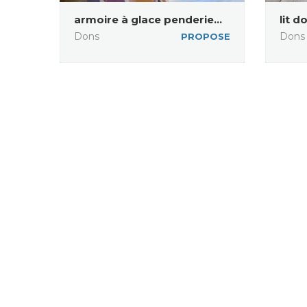
armoire à glace penderie...
lit d
Dons
Dons
PROPOSE