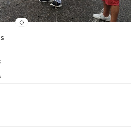
NS
5
6