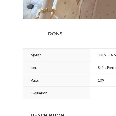
1
2
3
DONS
Ajouté
Juil 5, 2026
Lieu
Saint Pier
Vues
109
Evaluation
DESCRIPTION