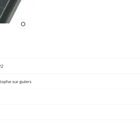
22
stophe sur guiers