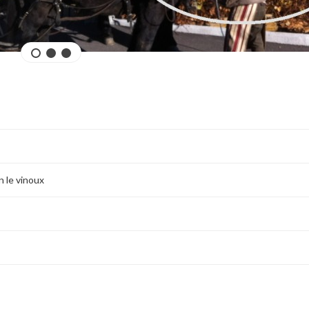
3
n le vinoux