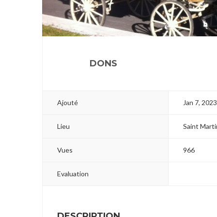
1
2
3
DONS
Ajouté
Jan 7, 202
Lieu
Saint Marti
Vues
966
Evaluation
DESCRIPTION