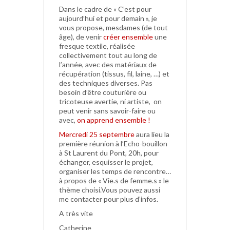
Dans le cadre de « C’est pour
aujourd’hui et pour demain », je
vous propose, mesdames (de tout
âge), de venir
créer ensemble
une
fresque textile, réalisée
collectivement tout au long de
l’année, avec des matériaux de
récupération (tissus, fil, laine, …) et
des techniques diverses. Pas
besoin d’être couturière ou
tricoteuse avertie, ni artiste, on
peut venir sans savoir-faire ou
avec,
on apprend ensemble !
Mercredi 25 septembre
aura lieu la
première réunion à l’Echo-bouillon
à St Laurent du Pont, 20h, pour
échanger, esquisser le projet,
organiser les temps de rencontre…
à propos de « Vie.s de femme.s » le
thème choisi.Vous pouvez aussi
me contacter pour plus d’infos.
A très vite
Catherine