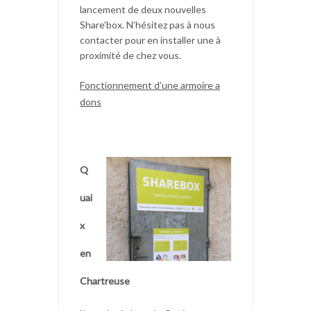
lancement de deux nouvelles
Share’box. N’hésitez pas à nous
contacter pour en installer une à
proximité de chez vous.
Fonctionnement d’une armoire a
dons
Q
uai
x
en
Chartreuse