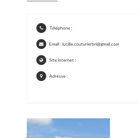
Téléphone :
Email :
lucille.couturierbri@gmail.com
Site internet :
Adresse :