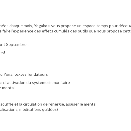
née : chaque mois, Yogakosi vous propose un espace temps pour découv
de faire l’expérience des effets cumulés des outils que nous propose cet
vant Septembre :
es!
u Yoga, textes fondateurs
tion, l’activation du système immunitaire
le mental
ouffle et la circulation de l’énergie, apaiser le mental
alisations, méditations guidées)