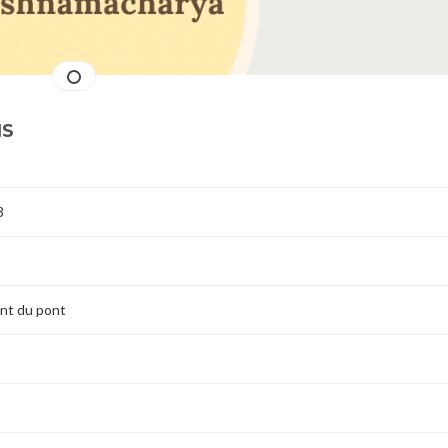
NS
3
2
ent du pont